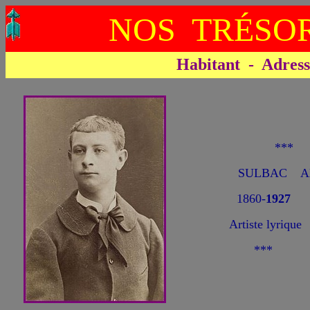
NOS TRÉSOR
Habitant - Adresse 
***
SULBAC Al
1860-
1927
Artiste lyrique
***