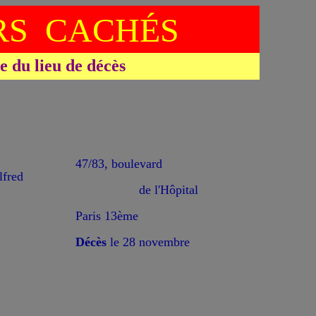
S CACHÉS
du lieu de décès
47/83, boulevard
fred
de l'Hôpital
Paris 13ème
Décès
le 28 novembre