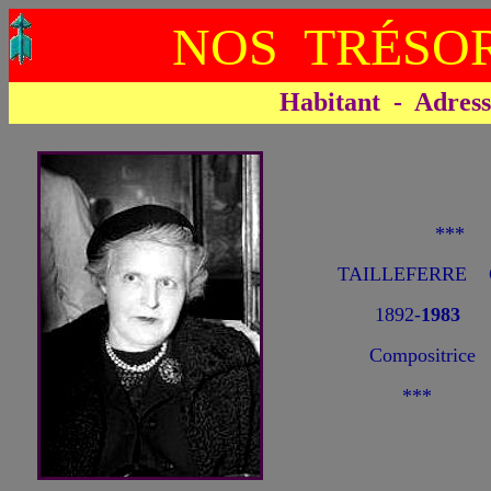
NOS TRÉSOR
Habitant - Adresse 
***
TAILLEFERRE G
1892-
1983
Compositrice
***