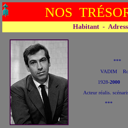
NOS TRÉSOR
Habitant - Adresse 
***
VADIM Ro
1928-
2000
Acteur réalis. scénari
***