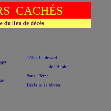
S CACHÉS
du lieu de décès
47/83, boulevard
ger
de l'Hôpital
Paris 13ème
ste
Décès
le 11 février