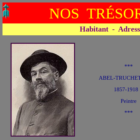
NOS TRÉSOR
Habitant - Adresse 
***
ABEL-TRUCHET
1857-1918
Peintre
***