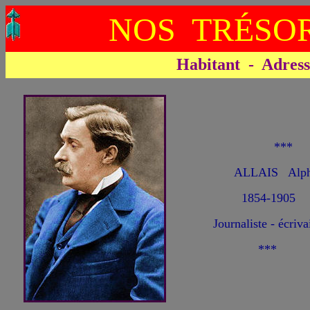
NOS TRÉSOR
Habitant - Adresse 
**
ALLAIS Alph
1854-1905
Journaliste - écriva
***