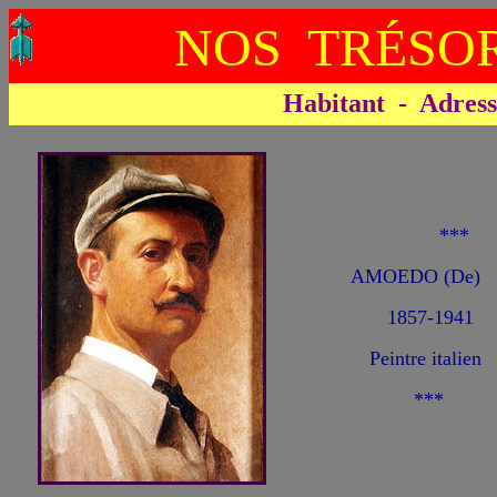
NOS TRÉSOR
Habitant - Adresse 
**
AMOEDO (De) R
1857-1941
Peintre italien
***