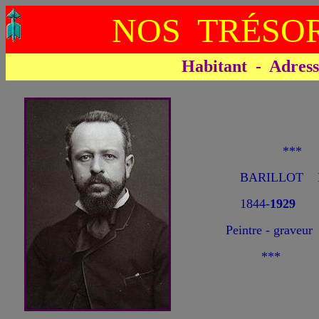
NOS TRÉSOR
Habitant - Adresse 
***
BARILLOT 
1844-
1929
Peintre - graveur
***