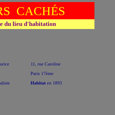
S CACHÉS
du lieu d'habitation
rice
11, rue Caroline
Paris 17ème
aliste
Habitat
en 1893