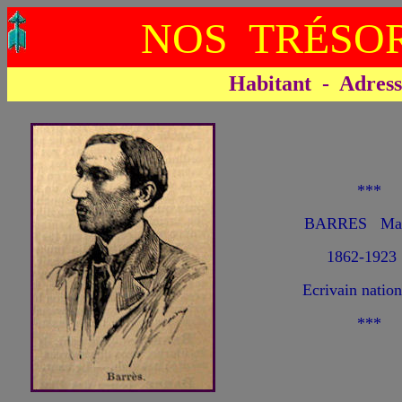
NOS TRÉSOR
Habitant - Adresse 
***
BARRES Mau
1862-1923
Ecrivain nation
***