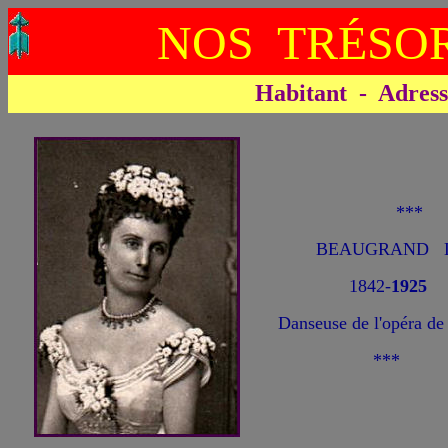
NOS TRÉSOR
Habitant - Adresse 
**
BEAUGRAND Lé
1842-
1925
Danseuse de l'opéra de 
***