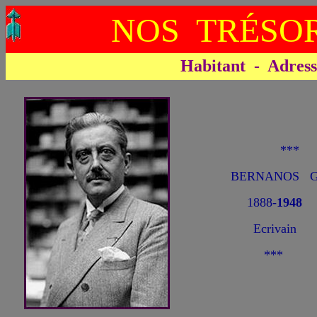
NOS TRÉSOR
Habitant - Adresse 
**
BERNANOS Ge
1888-
1948
Ecrivain
***