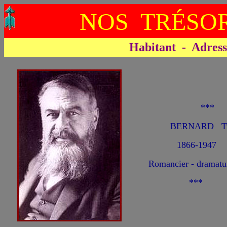
NOS TRÉSOR
Habitant - Adresse 
**
BERNARD Tri
1866-1947
Romancier - dramatu
***