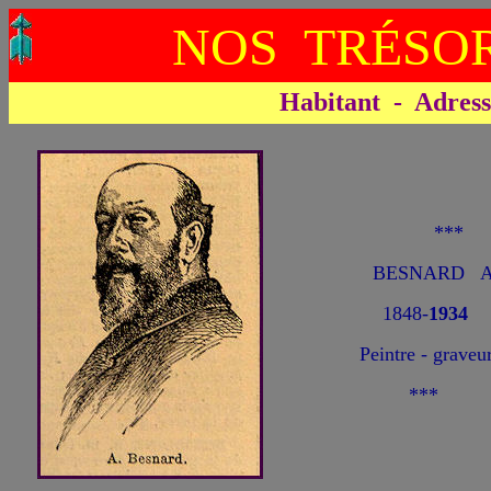
NOS TRÉSOR
Habitant - Adresse 
**
BESNARD Al
1848-
1934
Peintre - graveu
***