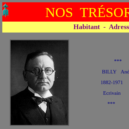
NOS TRÉSOR
Habitant - Adresse 
**
BILLY An
1882-1971
Ecrivain
***