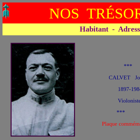
NOS TRÉSOR
Habitant - Adresse 
**
CALVET Jo
1897-198
Violonist
***
Plaque commémo