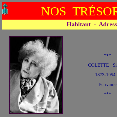
NOS TRÉSOR
Habitant - Adresse 
***
COLETTE Si
1873-1954
Ecrivaine
***