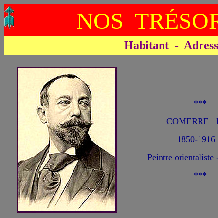
NOS TRÉSOR
Habitant - Adresse 
***
COMERRE 
1850-1916
Peintre orientaliste 
***