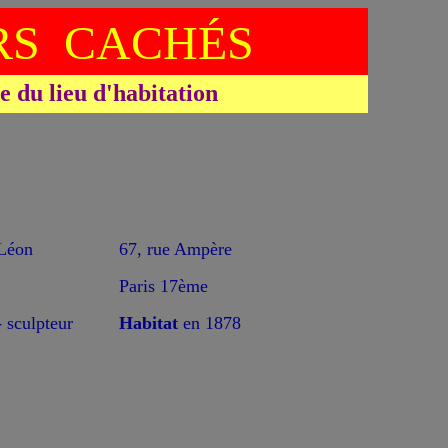
S CACHÉS
du lieu d'habitation
Léon
67, rue Ampère
Paris 17ème
- sculpteur
Habitat
en 1878