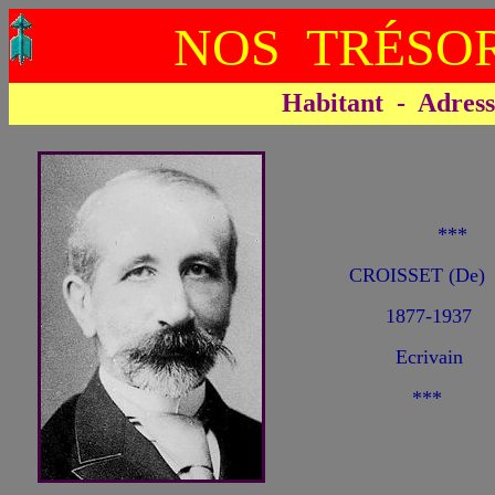
NOS TRÉSOR
Habitant - Adresse 
**
CROISSET (De) 
1877-1937
Ecrivain
***