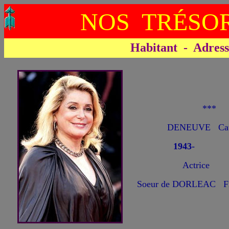
NOS TRÉSOR
Habitant - Adresse 
**
DENEUVE Cath
1943
-
Actrice
Soeur de DORLEAC F