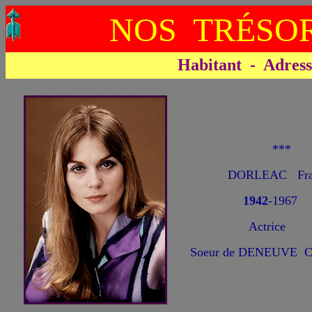
NOS TRÉSOR
Habitant - Adresse 
**
DORLEAC Fran
1942
-1967
Actrice
Soeur de DENEUVE C