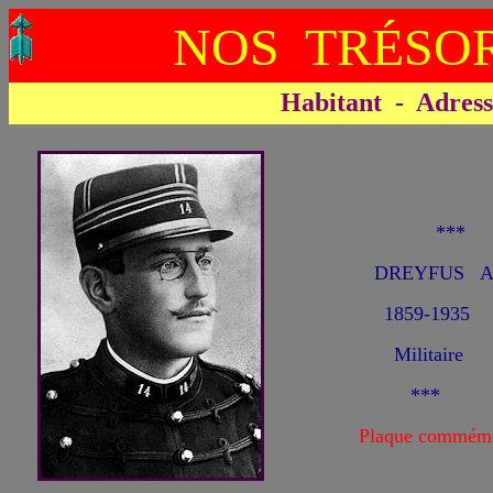
NOS TRÉSOR
Habitant - Adresse 
**
DREYFUS Al
1859-1935
Militaire
***
Plaque commémo