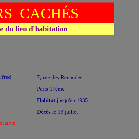
S CACHÉS
du lieu d'habitation
*
fred
7, rue des Renaudes
Paris 17ème
Habitat
jusqu'en 1935
Décès
le 13 juillet
rative