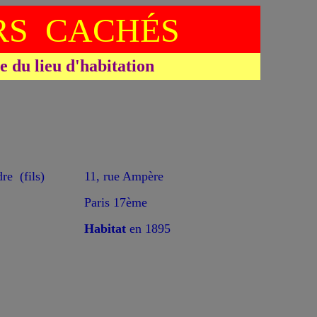
S CACHÉS
du lieu d'habitation
e (fils)
11, rue Ampère
Paris 17ème
Habitat
en 1895