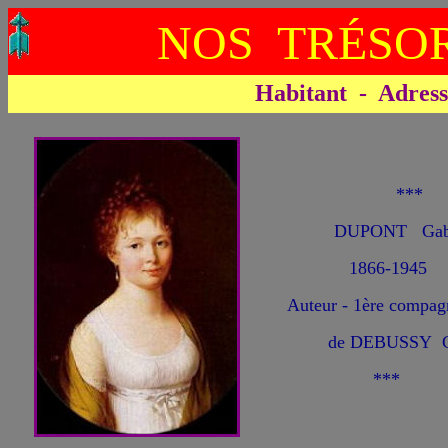
NOS TRÉSOR
Habitant - Adresse 
**
DUPONT Gabr
1866-1945
Auteur - 1ère compag
de DEBUSSY Cl
***