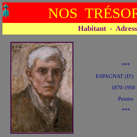
NOS TRÉSOR
Habitant - Adresse 
***
ESPAGNAT (D') 
1870-1950
Peintre
***