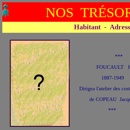
NOS TRÉSOR
Habitant - Adresse 
**
FOUCAULT H
1887-1949
Dirigea l'atelier des co
de COPEAU Jacqu
***