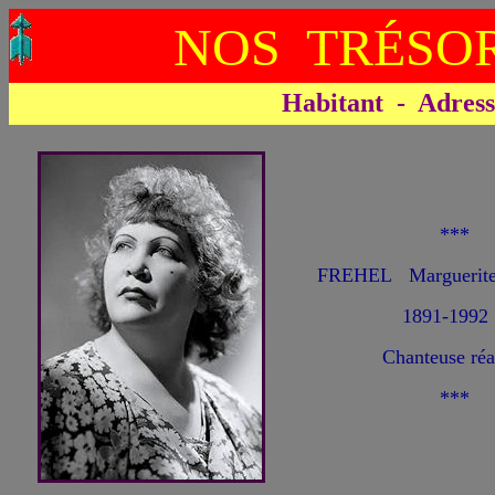
NOS TRÉSOR
Habitant - Adresse 
***
FREHEL Marguerit
1891-1992
Chanteuse réa
***