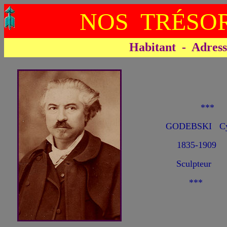
NOS TRÉSOR
Habitant - Adresse 
**
GODEBSKI Cy
1835-1909
Sculpteur
***