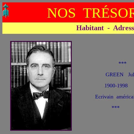
NOS TRÉSOR
Habitant - Adresse 
**
GREEN Jul
1900-1998
Ecrivain américa
***