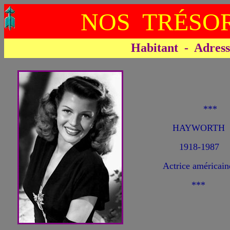
NOS TRÉSOR
Habitant - Adresse 
**
HAYWORTH 
1918-1987
Actrice américain
***