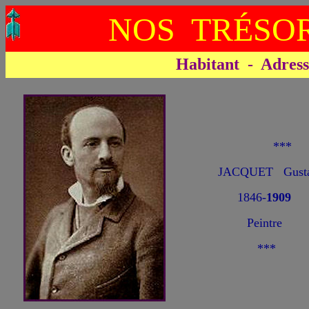
NOS TRÉSOR
Habitant - Adresse 
**
JACQUET Gusta
1846-
1909
Peintre
***