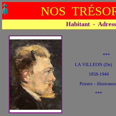
NOS TRÉSOR
Habitant - Adresse 
***
LA VILLEON (De)
1858-1944
Peintre - illustrateu
***