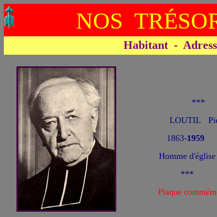
NOS TRÉSOR
Habitant - Adresse 
**
LOUTIL Pie
1863-
1959
Homme d'église
***
Plaque commémo