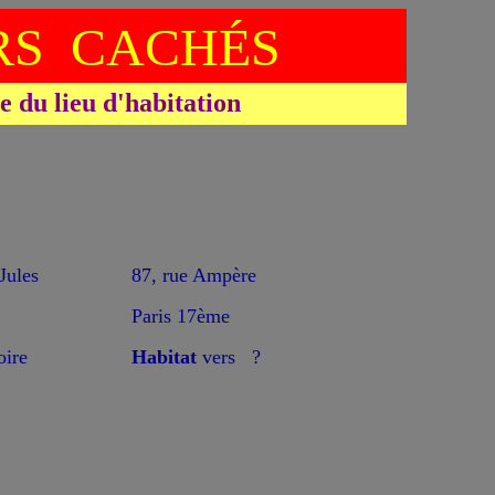
S CACHÉS
du lieu d'habitation
ules
87, rue Ampère
Paris 17ème
oire
Habitat
vers ?