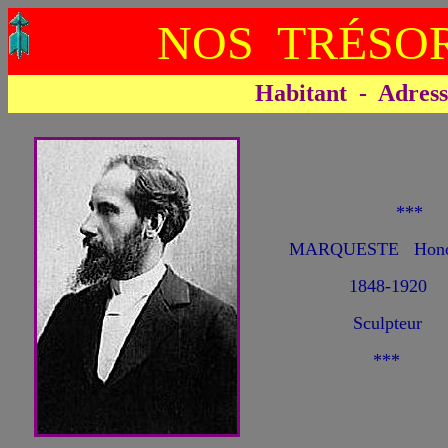
NOS TRÉSOR
Habitant - Adresse 
**
MARQUESTE Honor
1848-1920
Sculpteur
***