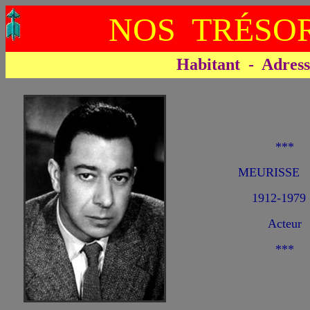
NOS TRÉSOR
Habitant - Adresse 
***
MEURISSE 
1912-1979
Acteur
***