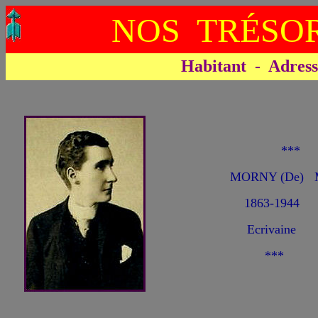
NOS TRÉSOR
Habitant - Adresse 
**
MORNY (De) M
1863-1944
Ecrivaine
***