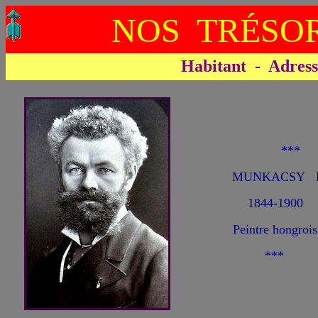
NOS TRÉSOR
Habitant - Adresse 
**
MUNKACSY M
1844-1900
Peintre hongrois
***