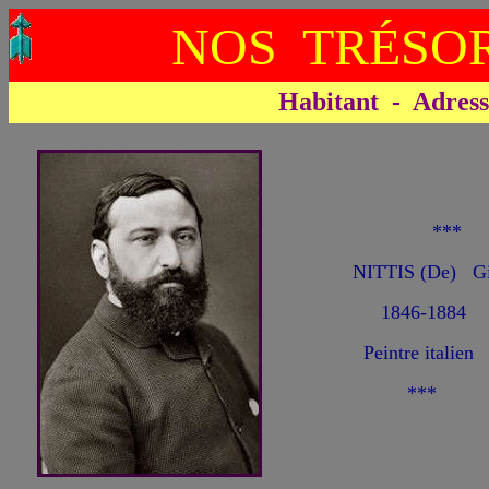
NOS TRÉSOR
Habitant - Adresse 
**
NITTIS (De) Gi
1846-1884
Peintre italien
***