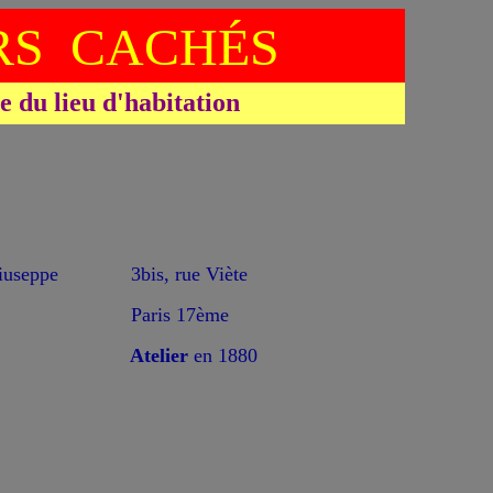
S CACHÉS
du lieu d'habitation
*
useppe
3bis, rue Viète
Paris 17ème
Atelier
en 1880