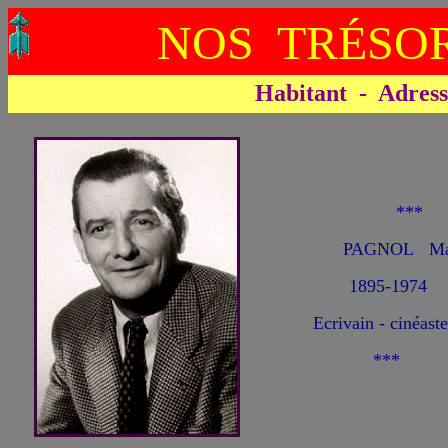
NOS TRÉSOR
Habitant - Adresse 
**
PAGNOL Ma
1895-1974
Ecrivain - cinéaste
***