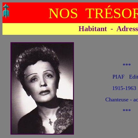
NOS TRÉSOR
Habitant - Adresse 
***
PIAF Edi
1915-1963
Chanteuse - ac
***