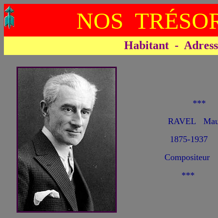
NOS TRÉSOR
Habitant - Adresse 
**
RAVEL Maur
1875-1937
Compositeur
***