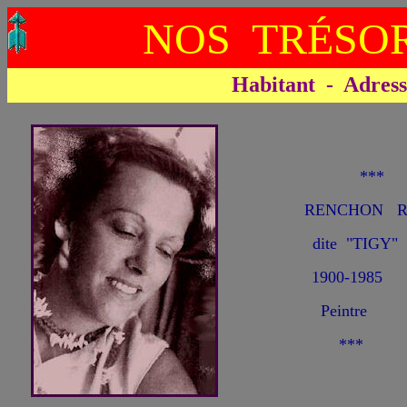
NOS TRÉSOR
Habitant - Adresse 
**
RENCHON Ré
dite "TIGY
1900-1985
Peintre
***