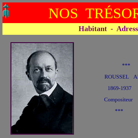
NOS TRÉSOR
Habitant - Adresse 
**
ROUSSEL Al
1869-1937
Compositeur
***