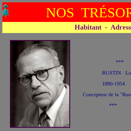
NOS TRÉSOR
Habitant - Adresse 
**
RUSTIN Lo
1880-1954
Concepteur de la "Rust
***