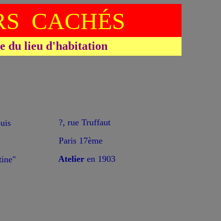
S CACHÉS
du lieu d'habitation
*
?, rue Truffaut
uis
Paris 17ème
Atelier
en 1903
ine"