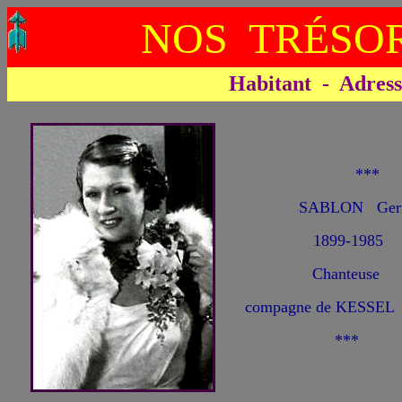
NOS TRÉSOR
Habitant - Adresse 
**
SABLON Ger
1899-1985
Chanteuse
compagne de KESSEL 
***