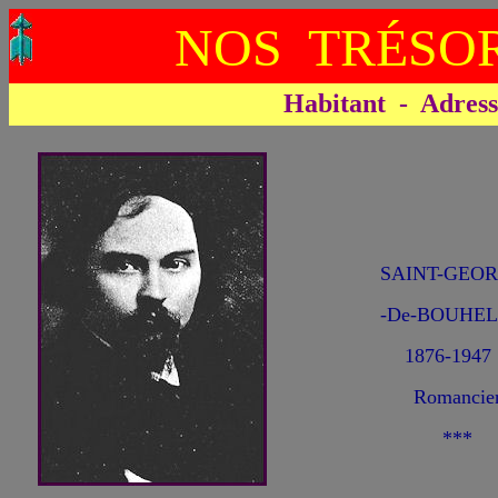
NOS TRÉSOR
Habitant - Adresse 
SAINT-GEO
-De-BOUHE
1876-1947
Romancie
***