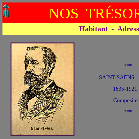
NOS TRÉSOR
Habitant - Adresse 
***
SAINT-SAENS C
1835-1921
Composite
***