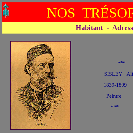
NOS TRÉSOR
Habitant - Adresse 
**
SISLEY Alf
1839-1899
Peintre
***