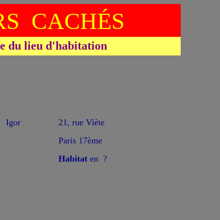
S CACHÉS
du lieu d'habitation
*
 Igor
21, rue Viète
Paris 17ème
Habitat
en ?