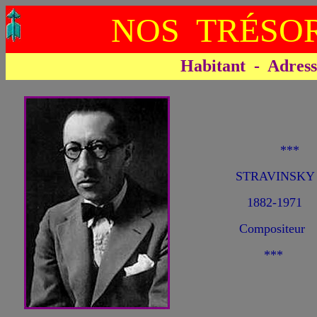
NOS TRÉSOR
Habitant - Adresse 
**
STRAVINSKY
1882-1971
Compositeur
***