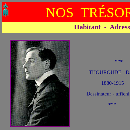
NOS TRÉSOR
Habitant - Adresse 
**
THOUROUDE Dani
1880-1915
Dessinateur - affichi
***