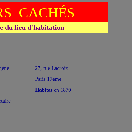
S CACHÉS
du lieu d'habitation
*
ène
27, rue Lacroix
Paris 17ème
Habitat
en 1870
aire