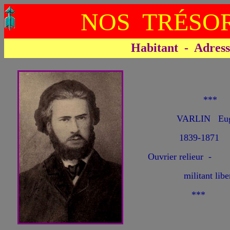
NOS TRÉSOR
Habitant - Adresse 
**
VARLIN Eug
1839-1871
Ouvrier relieur -
militant libert
***